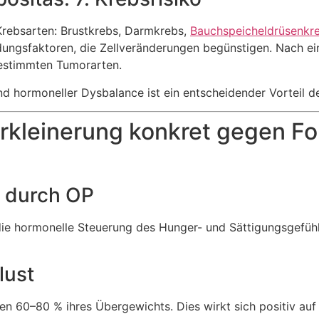
e Krebsarten: Brustkrebs, Darmkrebs,
Bauchspeicheldrüsenkr
ngsfaktoren, die Zellveränderungen begünstigen. Nach e
bestimmten Tumorarten.
 hormoneller Dysbalance ist ein entscheidender Vorteil de
erkleinerung konkret gegen F
 durch OP
ie hormonelle Steuerung des Hunger- und Sättigungsgefühls 
lust
ten 60–80 % ihres Übergewichts. Dies wirkt sich positiv auf