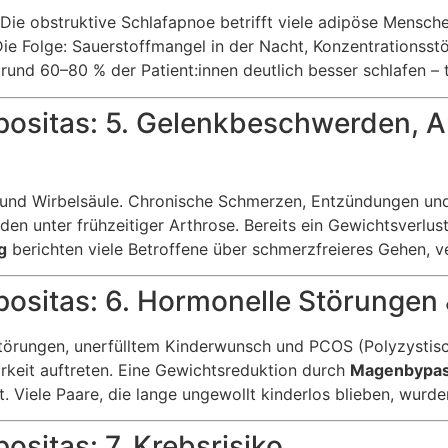
ie obstruktive Schlafapnoe betrifft viele adipöse Menschen
 Folge: Sauerstoffmangel in der Nacht, Konzentrationsstö
rund 60–80 % der Patient:innen deutlich besser schlafen – 
positas: 5. Gelenkbeschwerden, A
 und Wirbelsäule. Chronische Schmerzen, Entzündungen und
den unter frühzeitiger Arthrose. Bereits ein Gewichtsverlu
g
berichten viele Betroffene über schmerzfreieres Gehen, v
positas: 6. Hormonelle Störungen
sstörungen, unerfülltem Kinderwunsch und PCOS (Polyzyst
keit auftreten. Eine Gewichtsreduktion durch
Magenbypas
Viele Paare, die lange ungewollt kinderlos blieben, wurden
ositas: 7. Krebsrisiko