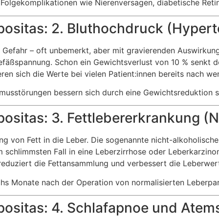
 Folgekomplikationen wie Nierenversagen, diabetische Reti
ositas: 2. Bluthochdruck (Hypert
lle Gefahr – oft unbemerkt, aber mit gravierenden Auswirkun
efäßspannung. Schon ein Gewichtsverlust von 10 % senkt d
ren sich die Werte bei vielen Patient:innen bereits nach w
musstörungen bessern sich durch eine Gewichtsreduktion si
positas: 3. Fettlebererkrankung 
g von Fett in die Leber. Die sogenannte nicht-alkoholische
 schlimmsten Fall in eine Leberzirrhose oder Leberkarzin
eduziert die Fettansammlung und verbessert die Leberwert
sechs Monate nach der Operation von normalisierten Leberpa
positas: 4. Schlafapnoe und Ate