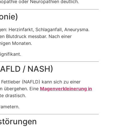
nopathie oder Neuropathien deutlich.
onie)
gen: Herzinfarkt, Schlaganfall, Aneurysma.
en Blutdruck messbar. Nach einer
enigen Monaten.
gnifikant.
(NAFLD / NASH)
 Fettleber (NAFLD) kann sich zu einer
om übergehen. Eine
Magenverkleinerung in
e drastisch.
rametern.
mstörungen