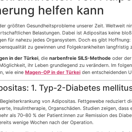
nerung helfen kann
der größten Gesundheitsprobleme unserer Zeit. Weltweit n
irtschaftlichen Belastungen. Dabei ist Adipositas keine bl
lgen für nahezu jedes Organsystem. Doch es gibt Hoffnung:
bensqualität zu gewinnen und Folgekrankheiten langfristig z
en in der Türkei
, die
narbenfreie SILS-Methode
oder de
öglichkeit, ihr Leben grundlegend zu verändern. Im folgen
n, wie eine
Magen-OP in der Türkei
den entscheidenden U
ositas: 1. Typ-2-Diabetes mellitu
 Begleiterkrankung von Adipositas. Fettgewebe reduziert die
werte, Insulintherapie, Organschäden. Studien zeigen, dass 
r als 70–80 % der Patient:innen zur Remission des Diabet
reits wenige Wochen nach der Operation.